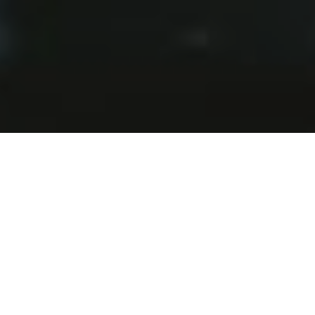
Willkommen bei MSK-Security GmbH
Bei uns stehen Schutz und Prävention im
Mittelpunkt. Unser erfahrenes Team aus
Sicherheitsprofis bietet Ihnen
maßgeschneiderte Lösungen für jede
Herausforderung – ob für private,